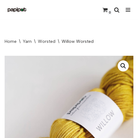
0
Skip
to
content
Home
\
Yarn
\
Worsted
\
Willow Worsted