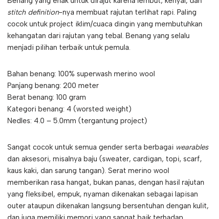
Benang yang enak untuk dirajut karena lembut, kenyal, dan
stitch definition
-nya membuat rajutan terlihat rapi. Paling
cocok untuk project iklim/cuaca dingin yang membutuhkan
kehangatan dari rajutan yang tebal. Benang yang selalu
menjadi pilihan terbaik untuk pemula.
Bahan benang: 100% superwash merino wool
Panjang benang: 200 meter
Berat benang: 100 gram
Kategori benang: 4 (worsted weight)
Nedles: 4.0 – 5.0mm (tergantung project)
Sangat cocok untuk semua gender serta berbagai
wearables
dan aksesori, misalnya baju (sweater, cardigan, topi, scarf,
kaus kaki, dan sarung tangan). Serat merino wool
memberikan rasa hangat, bukan panas, dengan hasil rajutan
yang fleksibel, empuk, nyaman dikenakan sebagai lapisan
outer ataupun dikenakan langsung bersentuhan dengan kulit,
dan juga memiliki memori yang sangat baik terhadap