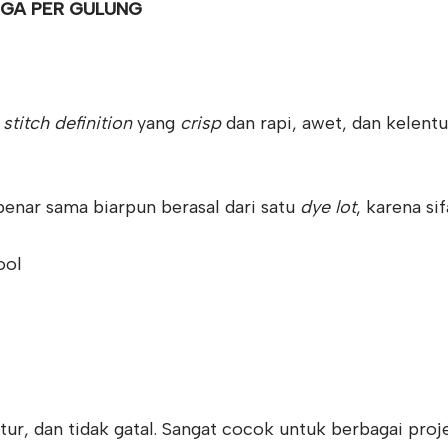
GA PER GULUNG
i
stitch definition
yang
crisp
dan rapi, awet, dan kelentu
enar sama biarpun berasal dari satu
dye lot
, karena si
ool
ntur, dan tidak gatal. Sangat cocok untuk berbagai proj