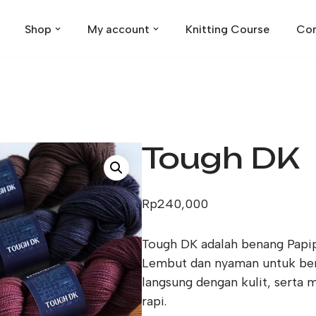
Shop
My account
Knitting Course
Con
Tough DK
Rp
240,000
Tough DK adalah benang Papipu
Lembut dan nyaman untuk ber
langsung dengan kulit, serta
rapi.