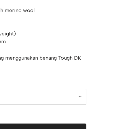
sh merino wool
weight)
0mm
ang menggunakan benang Tough DK