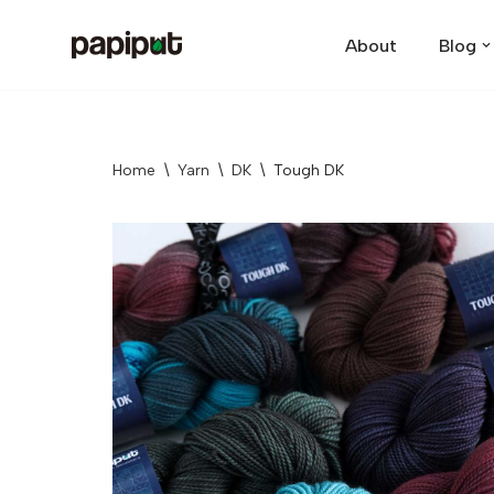
About
Blog
Skip
to
content
Home
\
Yarn
\
DK
\
Tough DK