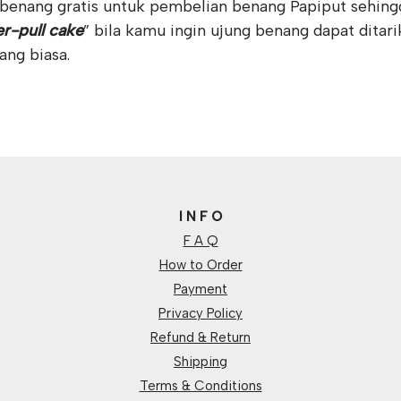
benang gratis untuk pembelian benang Papiput sehing
er-pull cake
” bila kamu ingin ujung benang dapat ditari
ang biasa.
I N F O
F A Q
How to Order
Payment
Privacy Policy
Refund & Return
Shipping
Terms & Conditions