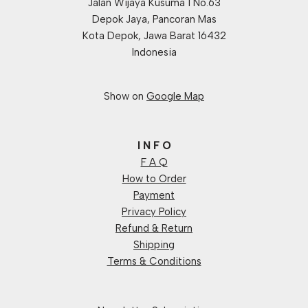
Jalan Wijaya Kusuma 1 No.63
Depok Jaya, Pancoran Mas
Kota Depok, Jawa Barat 16432
Indonesia
Show on
Google Map
I N F O
F A Q
How to Order
Payment
Privacy Policy
Refund & Return
Shipping
Terms & Conditions