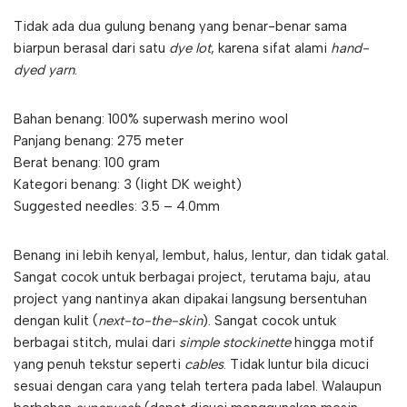
Tidak ada dua gulung benang yang benar-benar sama
biarpun berasal dari satu
dye lot
, karena sifat alami
hand-
dyed yarn
.
Bahan benang: 100% superwash merino wool
Panjang benang: 275 meter
Berat benang: 100 gram
Kategori benang: 3 (light DK weight)
Suggested needles: 3.5 – 4.0mm
Benang ini lebih kenyal, lembut, halus, lentur, dan tidak gatal.
Sangat cocok untuk berbagai project, terutama baju, atau
project yang nantinya akan dipakai langsung bersentuhan
dengan kulit (
next-to-the-skin
). Sangat cocok untuk
berbagai stitch, mulai dari
simple stockinette
hingga motif
yang penuh tekstur seperti
cables
. Tidak luntur bila dicuci
sesuai dengan cara yang telah tertera pada label. Walaupun