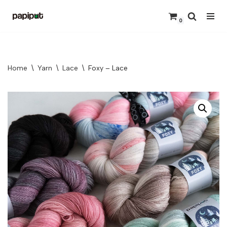
0
Skip
to
content
Home
\
Yarn
\
Lace
\
Foxy – Lace