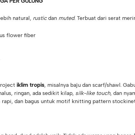
GA PER GULUNG
ebih natural,
rustic
dan
muted
. Terbuat dari serat mer
s flower fiber
)
project
iklim tropis
, misalnya baju dan scarf/shawl. Ga
alus, ringan, ada sedikit kilap,
silk-like touch
, dan nya
on rapi, dan bagus untuk motif knitting pattern stockine