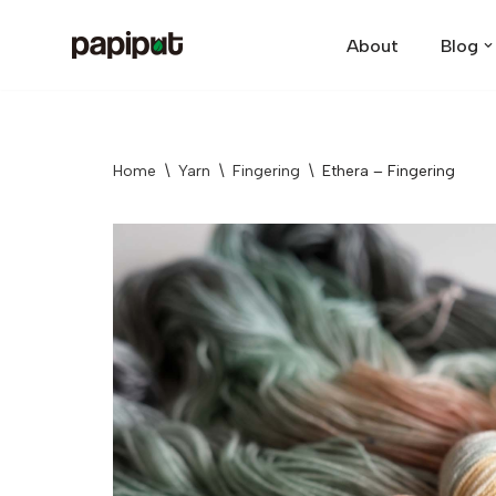
About
Blog
Skip
to
content
Home
\
Yarn
\
Fingering
\
Ethera – Fingering