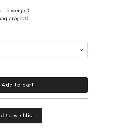
/sock weight)
ung project)
Add to cart
d to wishlist