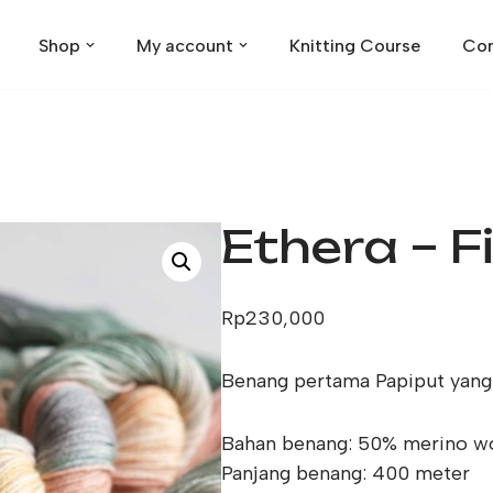
Shop
My account
Knitting Course
Con
Ethera – F
Rp
230,000
Benang pertama Papiput yan
Bahan benang: 50% merino woo
Panjang benang: 400 meter