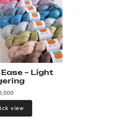
k Ease – Light
gering
0,000
ick view