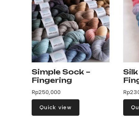
Simple Sock –
Sil
Fingering
Fin
Rp
250,000
Rp
23
Quick view
Qu