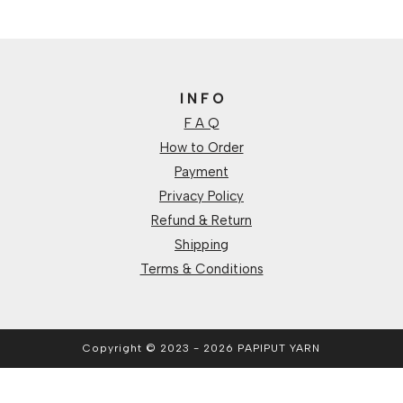
I N F O
F A Q
How to Order
Payment
Privacy Policy
Refund & Return
Shipping
Terms & Conditions
Copyright © 2023 - 2026 PAPIPUT YARN