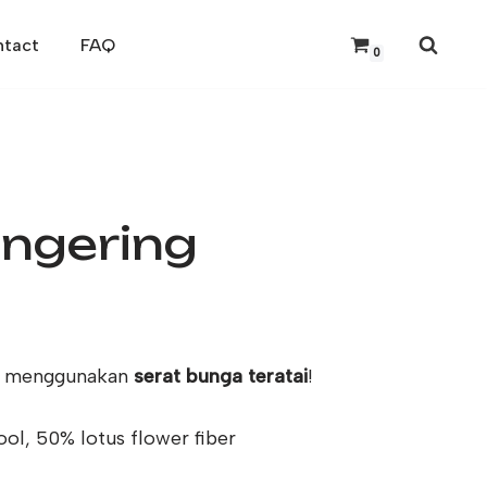
tact
FAQ
0
ingering
g menggunakan
serat bunga teratai
!
l, 50% lotus flower fiber